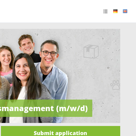
gsmanagement (m/w/d)
Submit application