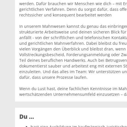
werden. Dafür brauchen wir Menschen wie dich – mit E
gerichtlichen Verfahren. Denn du sorgst dafür, dass off
rechtssicher und konsequent bearbeitet werden
In unserem Mahnwesen kannst du genau das einbringen, 
strukturierte Arbeitsweise und deinen sicheren Blick fü
anfällt - von der schriftlichen und telefonischen Konta
und gerichtlichen Mahnverfahren. Dabei bleibst du freun
vielen Vorgängen den Überblick und bleibst dran, wenn
Vollstreckungsbescheid, Forderungsanmeldung oder Zwa
Teil deines beruflichen Handwerks. Auch bei Betrugsver
dokumentierst sauber und arbeitest eng mit externen S
einzuleiten. Und das alles im Team: Wir unterstützen u
dafür, dass unsere Prozesse laufen.
Wenn du Lust hast, deine fachlichen Kenntnisse im M
wertschätzenden Unternehmensumfeld einzusetzen – dan
Du ...
hast eine Ausbildung im kaufmännisch-juristischen 