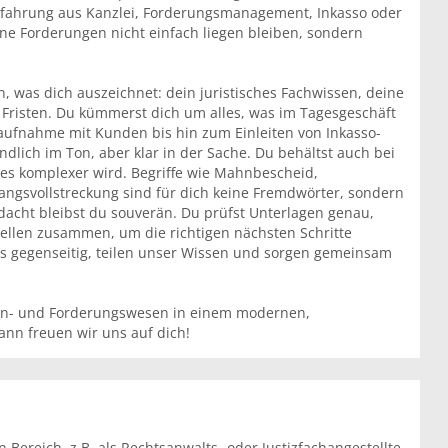
rfahrung aus Kanzlei, Forderungsmanagement, Inkasso oder
ene Forderungen nicht einfach liegen bleiben, sondern
was dich auszeichnet: dein juristisches Fachwissen, deine
r Fristen. Du kümmerst dich um alles, was im Tagesgeschäft
ktaufnahme mit Kunden bis hin zum Einleiten von Inkasso-
dlich im Ton, aber klar in der Sache. Du behältst auch bei
 es komplexer wird. Begriffe wie Mahnbescheid,
ngsvollstreckung sind für dich keine Fremdwörter, sondern
dacht bleibst du souverän. Du prüfst Unterlagen genau,
tellen zusammen, um die richtigen nächsten Schritte
ns gegenseitig, teilen unser Wissen und sorgen gemeinsam
ahn- und Forderungswesen in einem modernen,
n freuen wir uns auf dich!
Bereich, z.B. als Rechtsanwalts- oder Justizfachangestellte